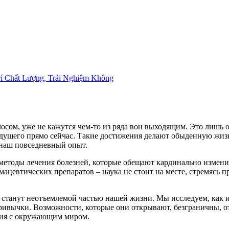
Главная
О нас
Статьи
rí Chất Lượng, Trải Nghiệm Không
сом, уже не кажутся чем-то из ряда вон выходящим. Это лишь о
ущего прямо сейчас. Такие достижения делают обыденную жизн
в наш повседневный опыт.
тоды лечения болезней, которые обещают кардинально измен
цевтических препаратов – наука не стоит на месте, стремясь 
ре станут неотъемлемой частью нашей жизни. Мы исследуем, как 
ивычки. Возможности, которые они открывают, безграничны, о
вия с окружающим миром.