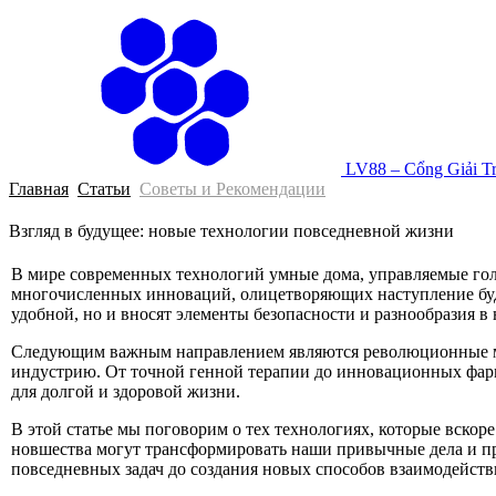
LV88 – Cổng Giải T
Главная
Статьи
Советы и Рекомендации
Взгляд в будущее: новые технологии повседневной жизни
В мире современных технологий умные дома, управляемые голо
многочисленных инноваций, олицетворяющих наступление буд
удобной, но и вносят элементы безопасности и разнообразия 
Следующим важным направлением являются революционные ме
индустрию. От точной генной терапии до инновационных фарма
для долгой и здоровой жизни.
В этой статье мы поговорим о тех технологиях, которые вско
новшества могут трансформировать наши привычные дела и пр
повседневных задач до создания новых способов взаимодейст