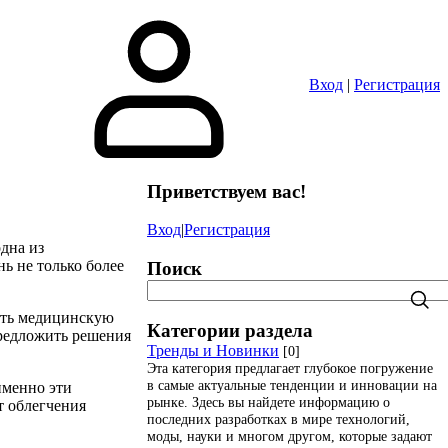
Вход
|
Регистрация
Приветствуем вас
!
Вход
|
Регистрация
дна из
ь не только более
Поиск
ить медицинскую
Категории раздела
предложить решения
Тренды и Новинки
[0]
Эта категория предлагает глубокое погружение
в самые актуальные тенденции и инновации на
именно эти
рынке. Здесь вы найдете информацию о
т облегчения
последних разработках в мире технологий,
моды, науки и многом другом, которые задают